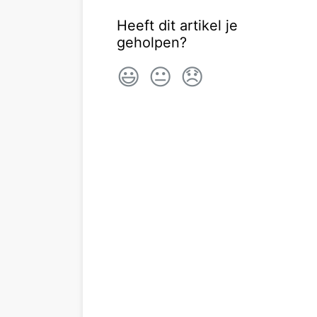
Heeft dit artikel je
geholpen?
😃
😐
😞