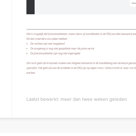
___________________________________________________
Het is mogelijk dat functionaliteiten, menu-items of werkbladen in de FAQ worden benoemd wel
Dit kan meerdere oorzaken hebben:
De rechten zijn niet toegekend
De omgeving is nog niet geüpdatet naar de juiste versie
De functionaliteiten zijn nog niet ingeregeld
Om toch gebruik te kunnen maken van hetgeen benoemd in de handleiding kan de keuze gemaakt 
specialist. Het gebruik van de artikelen in de FAQ zijn op eigen risico. Centix tracht er naar om d
werken.
Laatst bewerkt: meer dan twee weken geleden