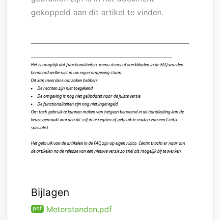
gekoppeld aan dit artikel te vinden.
______________________________________________
_________________________________________
Het is mogelijk dat functionaliteiten, menu-items of werkbladen in de FAQ worden
benoemd welke niet in uw eigen omgeving staan.
Dit kan meerdere oorzaken hebben:
De rechten zijn niet toegekend
De omgeving is nog niet geüpdatet naar de juiste versie
De functionaliteiten zijn nog niet ingeregeld
Om toch gebruik te kunnen maken van hetgeen benoemd in de handleiding kan de
keuze gemaakt worden dit zelf in te regelen of gebruik te maken van een Centix
specialist.
Het gebruik van de artikelen in de FAQ zijn op eigen risico. Centix tracht er naar om
de artikelen na de release van een nieuwe versie zo snel als mogelijk bij te werken.
Bijlagen
Meterstanden.pdf
pdf