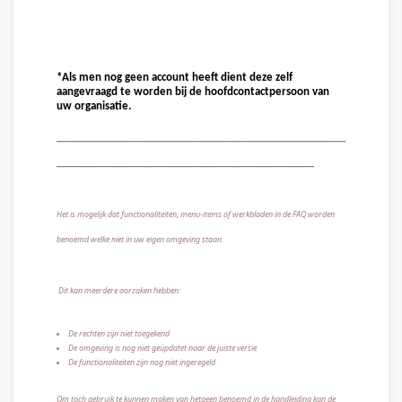
*Als men nog geen account heeft dient deze zelf
aangevraagd te worden bij de hoofdcontactpersoon van
uw organisatie.
______________________________________________
_________________________________________
Het is mogelijk dat functionaliteiten, menu-items of werkbladen in de FAQ worden
benoemd welke niet in uw eigen omgeving staan.
Dit kan meerdere oorzaken hebben:
De rechten zijn niet toegekend
De omgeving is nog niet geüpdatet naar de juiste versie
De functionaliteiten zijn nog niet ingeregeld
Om toch gebruik te kunnen maken van hetgeen benoemd in de handleiding kan de