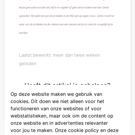
keuze gemaakt worden dit zelf in te regelen of gebruik te maken van een Centix
specialist. Het gebruik van de artikelen in de FAQ zijn op eigen risico. Centix tracht er
naar om de artikelen na de release van een nieuwe versie zo snel als mogelijk bij te
werken.
Laatst bewerkt: meer dan twee weken
geleden
Heeft dit artikel je geholpen?
Op deze website maken we gebruik van
😃
😐
😞
cookies. Dit doen we niet alleen voor het
functioneren van onze websites of voor
webstatistieken, maar ook om de content op
onze website en in advertenties relevanter
voor jou te maken. Onze cookie policy en deze