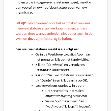
Indien u uw inloggegevens niet meer weet, meldt u 
dan 
vooraf 
bij uw hoofdcontactpersoon van uw 
organisatie.
Let op
:
Synchroniseer voor het aanmaken van een 
nieuwe database al uw werkzaamheden, anders 
worden deze werkzaamheden niet opgeslagen in de 
Web 
en deze zijn niet terug te halen.
Een nieuwe database maakt u als volgt aan:
Ga in de Werkbon/Logistics App naar 
het menu en klik op het tandwieltje
.
Klik op 
“database”
 en vervolgens 
"database onderhoud"
.
Klik op 
"Nieuwe database aanmaken"
, 
tik "
Delete" 
in en klik daarna op OK.
Log vervolgens opnieuw in
 door:
Het serveradres in te vullen: 
https://uwomgeving.centix.com
Vul uw 
"Gebruikersnaam"
 en 
"wachtwoord"
 klik op: "Inloggen".