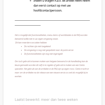
Indien u vragen n.a.v. dit artikel heeft neem 
dan eerst contact op met uw 
hoofdcontactpersoon.
________________________________________________________________
______________________
Het is mogelijk dat functionaliteiten, menu-items of werkbladen in de FAQ worden
benoemd welke niet in uw eigen omgeving staan.
Dit kan meerdere oorzaken hebben:
De rechten zijn niet toegekend
De omgeving is nog niet geüpdatet naar de juiste versie
De functionaliteiten zijn nog niet ingeregeld
Om toch gebruik te kunnen maken van hetgeen benoemd in de handleiding kan de
keuze gemaakt worden dit zelf in te regelen of gebruik te maken van een Centix
specialist. Het gebruik van de artikelen in de FAQ zijn op eigen risico. Centix tracht er
naar om de artikelen na de release van een nieuwe versie zo snel als mogelijk bij te
werken.
Laatst bewerkt: meer dan twee weken